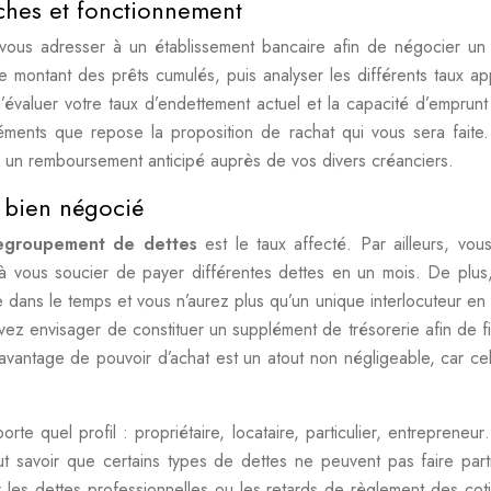
ches et fonctionnement
vous adresser à un établissement bancaire afin de négocier un
le montant des prêts cumulés, puis analyser les différents taux ap
évaluer votre taux d’endettement actuel et la capacité d’emprunt
éments que repose la proposition de rachat qui vous sera faite
 un remboursement anticipé auprès de vos divers créanciers.
t bien négocié
egroupement de dettes
est le taux affecté. Par ailleurs, vou
 vous soucier de payer différentes dettes en un mois. De plus
 dans le temps et vous n’aurez plus qu’un unique interlocuteur en
vez envisager de constituer un supplément de trésorerie afin de f
davantage de pouvoir d’achat est un atout non négligeable, car ce
e quel profil : propriétaire, locataire, particulier, entrepreneu
faut savoir que certains types de dettes ne peuvent pas faire part
 les dettes professionnelles ou les retards de règlement des coti