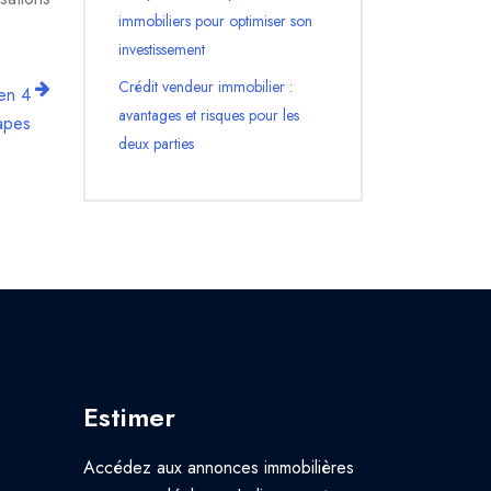
immobiliers pour optimiser son
investissement
Crédit vendeur immobilier :
 en 4
avantages et risques pour les
apes
deux parties
Estimer
Accédez aux annonces immobilières