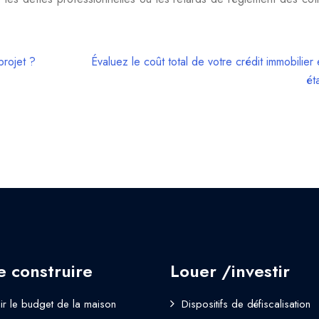
projet ?
Évaluez le coût total de votre crédit immobilier
ét
e construire
Louer /investir
nir le budget de la maison
Dispositifs de défiscalisation