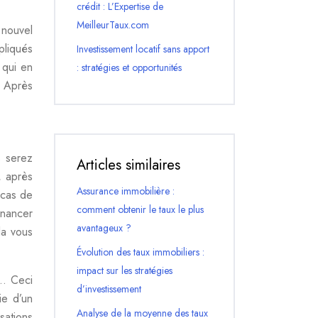
crédit : L’Expertise de
MeilleurTaux.com
 nouvel
pliqués
Investissement locatif sans apport
 qui en
: stratégies et opportunités
. Après
s serez
Articles similaires
, après
Assurance immobilière :
 cas de
comment obtenir le taux le plus
inancer
avantageux ?
la vous
Évolution des taux immobiliers :
impact sur les stratégies
r… Ceci
d’investissement
ie d’un
Analyse de la moyenne des taux
sations